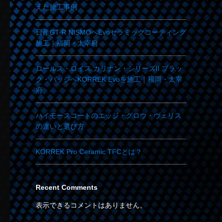
えた施工事例
日産GT-R NISMOへEvoセラミックコーティング
施工｜福岡・太宰府
ロールス・ロイス カリナン・シリーズII ブラッ
ク・バッジへKORREK Evoを施工｜福岡・太宰
府
ハイモースコートのエッジ・グロウ・ヴェリス
の違いと選び方
KORREK Pro Ceramic TFCとは？
Recent Comments
表示できるコメントはありません。