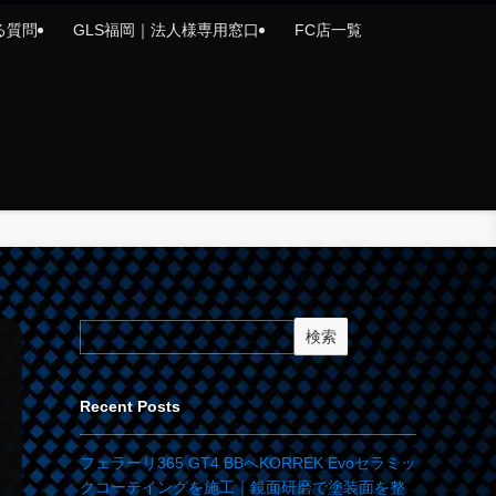
る質問
GLS福岡｜法人様専用窓口
FC店一覧
検索
Recent Posts
フェラーリ365 GT4 BBへKORREK Evoセラミッ
クコーテイングを施工｜鏡面研磨で塗装面を整